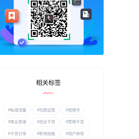
相关标签
#私域流量
#社群运营
#视频号
#商业思维
#创业干货
#营销干货
#干货分享
#职场技能
#用户体验